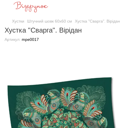
Хустки
Штучний шовк 60х60 см
Хустка "Сварга". Вірідан
Хустка "Сварга". Вірідан
Артикул:
mpe0017