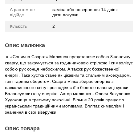
А раптом не
заміна або повернення 14 днів з
підійде
дати покупки
Кількість
2
Опис малюнка
☀️ «Сонячна Сварга» Малюнок представляє собою 8-конечну
сваргу, що закручується за годинниковою стрілкою і символізує
собою рух сонця небосхилом. А також рух божественної
енергії. Така хустка стане як цікавим та стильним аксесуаром,
так і гарним оберегом. Сварга м'яко збирає енергію з
навколишнього світу і розподіляє її в біополе власниці хустки.
Балансує життєву енергію. Автор малюнка - Олеся Вакуленко.
Художниця в третьому поколінні. Більше 20 років працює з
українськими традиційними мотивами. Вплітає символізм і
значення в свої візерунки.
Опис товара