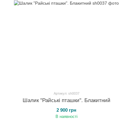
Артикул: sh0037
Шалик "Райські пташки". Блакитний
2 900 грн
В наявності