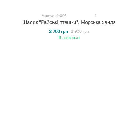
4
Артикул: sh0003
Шалик "Райські пташки". Морська хвиля
2 700 грн
2 900 грн
В наявності