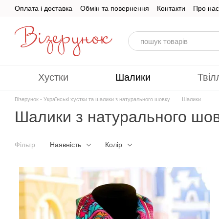
Перейти до основного контенту
Оплата і доставка
Обмін та повернення
Контакти
Про нас
Хустки
Шалики
Твіл
Візерунок - Українські хустки та шалики з натурального шовку
Шалики
Шалики з натурального шов
Фільтр
Наявність
Колір