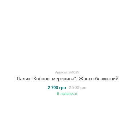
Артикул: sh0025
Шалик "Квіткові мережива". Жовто-блакитний
2 700 грн
2 900 грн
В наявності