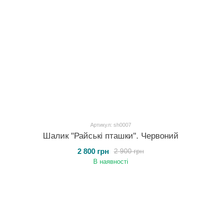
Артикул: sh0007
Шалик "Райські пташки". Червоний
2 800 грн
2 900 грн
В наявності