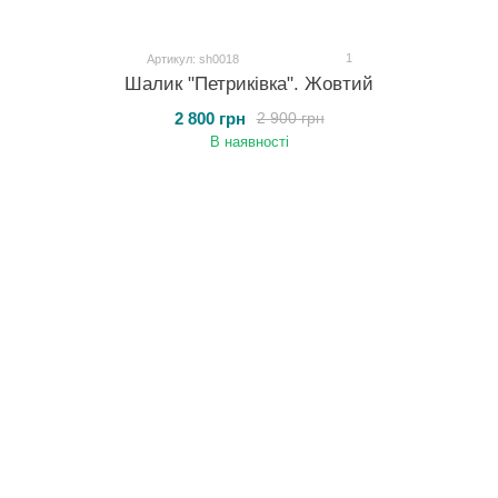
1
Артикул: sh0018
Шалик "Петриківка". Жовтий
2 800 грн
2 900 грн
В наявності