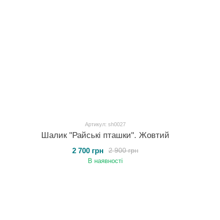
Артикул: sh0027
Шалик "Райські пташки". Жовтий
2 700 грн
2 900 грн
В наявності