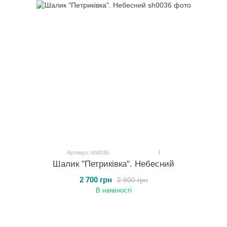
1
Артикул: sh0036
Шалик "Петриківка". Небесний
2 700 грн
2 900 грн
В наявності