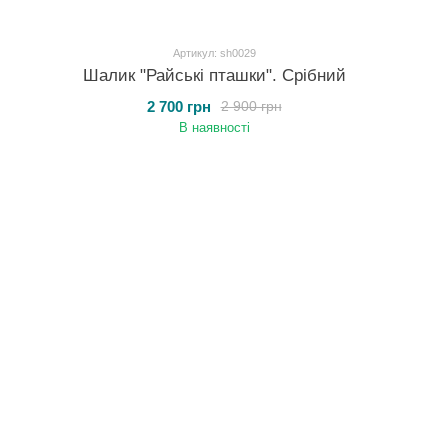
Артикул: sh0029
Шалик "Райські пташки". Срібний
2 700 грн
2 900 грн
В наявності