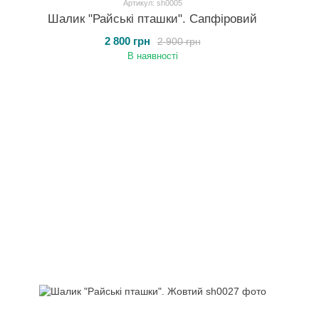
Артикул: sh0005
Шалик "Райські пташки". Сапфіровий
2 800 грн
2 900 грн
В наявності