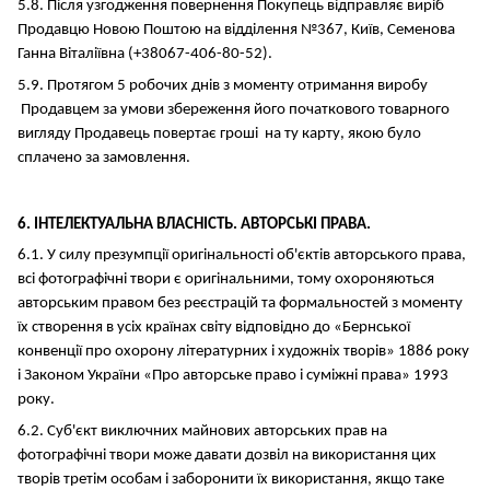
5.8. Після узгодження повернення Покупець відправляє виріб
Продавцю Новою Поштою на відділення №367, Київ, Семенова
Ганна Віталіївна (+38067-406-80-52).
5.9. Протягом 5 робочих днів з моменту отримання виробу
Продавцем за умови збереження його початкового товарного
вигляду Продавець повертає гроші на ту карту, якою було
сплачено за замовлення.
6. ІНТЕЛЕКТУАЛЬНА ВЛАСНІСТЬ. АВТОРСЬКІ ПРАВА.
6.1. У силу презумпції оригінальності об'єктів авторського права,
всі фотографічні твори є оригінальними, тому охороняються
авторським правом без реєстрацій та формальностей з моменту
їх створення в усіх країнах світу відповідно до «Бернської
конвенції про охорону літературних і художніх творів» 1886 року
і Законом України «Про авторське право і суміжні права» 1993
року.
6.2. Суб'єкт виключних майнових авторських прав на
фотографічні твори може давати дозвіл на використання цих
творів третім особам і заборонити їх використання, якщо таке