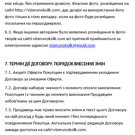
має місце, без отримання дозволу. Власник фото, розміщених на
сайті http://vizerunoksilk.com, дає дозвіл на використання його
фото тільки в тому випадку, коли на фото буде розміщено
посилання на першоджерело.
6.3. Якщо іншими авторами було виявлено розміщення їх фото-
творів на сайті vizerunoksilk.com всі претензії приймаються за
електронною адресою
vizerunoksilk@gmail.com
7. ТЕРМІН ДІЇ ДОГОВОРУ. ПОРЯДОК ВНЕСЕННЯ ЗМІН
7.1. Акцепт Оферти Покупцем є підтвердженням укладення
Договору за умовами Оферти.
7.2. Договір набирає чинності з моменту оплати замовлення
Покупцем і є чинним до моменту виконання Продавцем
зобов'язань за цим Договором.
7.3. Продавець має право вносити зміни в текст цього Договору
на свій розсуд у будь-який момент і без попереднього
повідомлення Покупця. Актуальна (чинна) редакція Договору
завжди доступна на сайті vizerunoksilk.com.