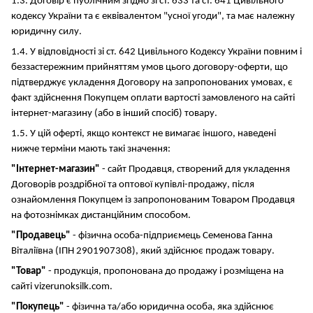
1.3. Договір є публічним згідно зі ст. 633 та ст. 641 Цивільного
кодексу України та є еквівалентом "усної угоди", та має належну
юридичну силу.
1.4. У відповідності зі ст. 642 Цивільного Кодексу України повним і
беззастережним прийняттям умов цього договору-оферти, що
підтверджує укладення Договору на запропонованих умовах, є
факт здійснення Покупцем оплати вартості замовленого на сайті
інтернет-магазину (або в інший спосіб) товару.
1.5. У цій оферті, якщо контекст не вимагає іншого, наведені
нижче терміни мають такі значення:
"Інтернет-магазин"
- сайт Продавця, створений для укладення
Договорів роздрібної та оптової купівлі-продажу, після
ознайомлення Покупцем із запропонованим Товаром Продавця
на фотознімках дистанційним способом.
"Продавець"
- фізична особа-підприємець Семенова Ганна
Віталіївна (ІПН 2901907308), який здійснює продаж товару.
"Товар"
- продукція, пропонована до продажу і розміщена на
сайті vizerunoksilk.com.
"Покупець"
- фізична та/або юридична особа, яка здійснює