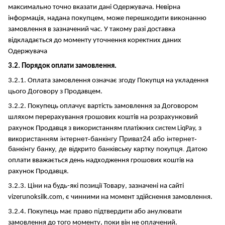
максимально точно вказати дані Одержувача. Невірна
інформація, надана покупцем, може перешкодити виконанню
замовлення в зазначений час. У такому разі доставка
відкладається до моменту уточнення коректних даних
Одержувача
3.2. Порядок оплати замовлення.
3.2.1. Оплата замовлення означає згоду Покупця на укладення
цього Договору з Продавцем.
3.2.2. Покупець оплачує вартість замовлення за Договором
шляхом перерахування грошових коштів на розрахунковий
з
рахунок Продавця з використанням
платіжних систем LiqPay,
використанням інтернет-банкінгу Приват24 або інтернет-
банкінгу банку, де відкрито банківську картку покупця
.
Датою
оплати вважається день надходження грошових коштів на
рахунок Продавця.
3.2.3. Ціни на будь-які позиції Товару, зазначені на сайті
vizerunoksilk.com, є чинними на момент здійснення замовлення.
3.2.4. Покупець має право підтвердити або анулювати
замовлення до того моменту, поки він не оплачений.