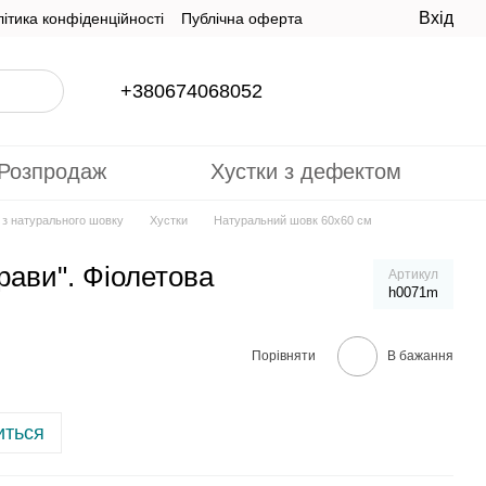
Вхід
ітика конфіденційності
Публічна оферта
+380674068052
Розпродаж
Хустки з дефектом
и з натурального шовку
Хустки
Натуральний шовк 60х60 см
трави". Фіолетова
Артикул
h0071m
Порівняти
В бажання
иться