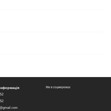
Ми в соцмережах
 інформація
052
052
lk@gmail.com