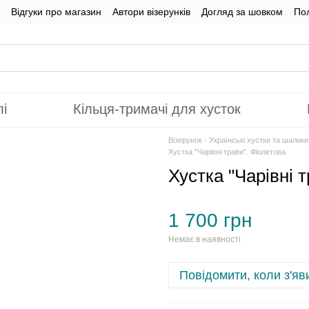
Відгуки про магазин
Автори візерунків
Догляд за шовком
Пол
лі
Кільця-тримачі для хусток
Візерунок - Українські хустки та шалик
Хустка "Чарівні трави". Фіолетова
Хустка "Чарівні 
1 700 грн
Немає в наявності
Повідомити, коли з'яв