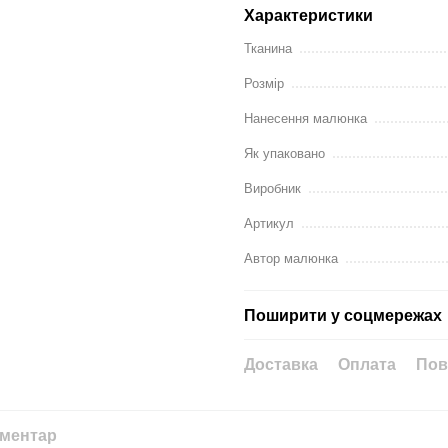
Характеристики
Тканина
Розмір
Нанесення малюнка
Як упаковано
Виробник
Артикул
Автор малюнка
Поширити у соцмережах
Доставка
Оплата
Пов
оментар