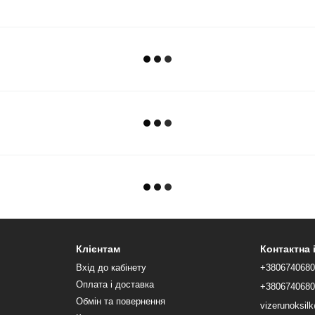
Клієнтам
Контактна
Вхід до кабінету
+380674068
Оплата і доставка
+380674068
Обмін та повернення
vizerunoksi