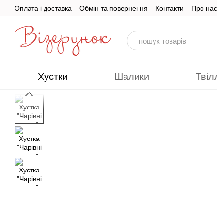
Перейти до основного контенту
Оплата і доставка
Обмін та повернення
Контакти
Про нас
Хустки
Шалики
Твіл