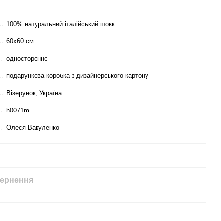
100% натуральний італійський шовк
60х60 см
одностороннє
подарункова коробка з дизайнерського картону
Візерунок, Україна
h0071m
Олеся Вакуленко
ернення