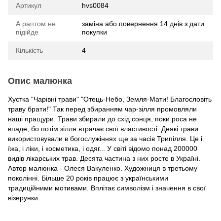
Артикул
hvs0084
А раптом не
заміна або повернення 14 днів з дати
підійде
покупки
Кількість
4
Опис малюнка
Хустка "Чарівні трави" "Отець-Небо, Земля-Мати! Благословіть
траву брати!" Так перед збиранням чар-зілля промовляли
наші пращури. Трави збирали до схід сонця, поки роса не
впаде, бо потім зілля втрачає свої властивості. Деякі трави
використовували в богослужіннях ще за часів Трипілля. Це і
їжа, і ліки, і косметика, і одяг... У світі відомо понад 200000
видів лікарських трав. Десята частина з них росте в Україні.
Автор малюнка - Олеся Вакуленко. Художниця в третьому
поколінні. Більше 20 років працює з українськими
традиційними мотивами. Вплітає символізм і значення в свої
візерунки.