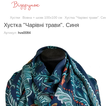
Хустки
Вовна + шовк 100х100 см
Хустка "Чарівні трави". Си
Хустка "Чарівні трави". Синя
Артикул:
hvs0084