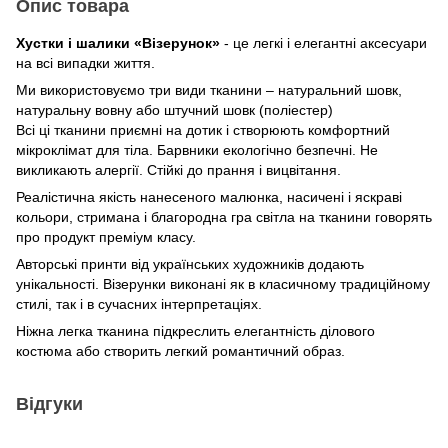
Опис товара
Хустки і шалики «Візерунок»
- це легкі і елегантні аксесуари
на всі випадки життя.
Ми використовуємо три види тканини – натуральний шовк,
натуральну вовну або штучний шовк (поліестер)
Всі ці тканини приємні на дотик і створюють комфортний
мікроклімат для тіла. Барвники екологічно безпечні. Не
викликають алергії. Стійкі до прання і вицвітання.
Реалістична якість нанесеного малюнка, насичені і яскраві
кольори, стримана і благородна гра світла на тканини говорять
про продукт преміум класу.
Авторські принти від українських художників додають
унікальності. Візерунки виконані як в класичному традиційному
стилі, так і в сучасних інтерпретаціях.
Ніжна легка тканина підкреслить елегантність ділового
костюма або створить легкий романтичний образ.
Відгуки