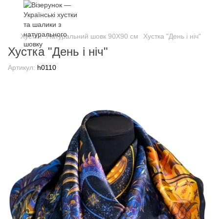
Хустки
Натуральний шовк 90Х90 см
Хустка "День і ніч"
Хустка "День і ніч"
Артикул:
h0110