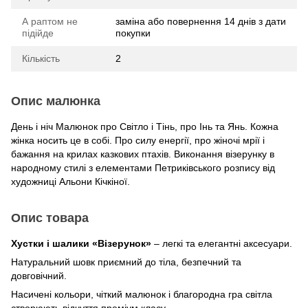
А раптом не
заміна або повернення 14 днів з дати
підійде
покупки
Кількість
2
Опис малюнка
День і ніч Малюнок про Світло і Тінь, про Інь та Янь. Кожна
жінка носить це в собі. Про силу енергії, про жіночі мрії і
бажання на крилах казкових птахів. Виконання візерунку в
народному стилі з елементами Петриківського розпису від
художниці Альони Кічкіної.
Опис товара
Хустки і шалики «Візерунок»
– легкі та елегантні аксесуари.
Натуральний шовк приємний до тіла, безпечний та
довговічний.
Насичені кольори, чіткий малюнок і благородна гра світла
створюють відчуття преміум класу.