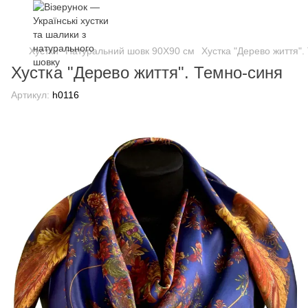
Хустки
Натуральний шовк 90Х90 см
Хустка "Дерево життя".
Хустка "Дерево життя". Темно-синя
Артикул:
h0116