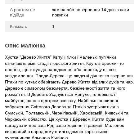
А раптом не
заміна або повернення 14 днів з дати
підійде
покупки
Кількість
1
Опис малюнка
Хустка "Дерево Життя" Квітучі гілки і маленькі пуп'янки
означають різні стадії людського життя. Кругові ореоли- то
енергія, що готує до народження або переходу в інше
усвідомлення. Плоди Дерева- це людські діяння та звершення.
Птахи по кутках оберігають Дерево Життя від злих духів та чар.
Дерево є символом безсмертя, безкінечності життя та його
розмаїття. В Дереві об'єднуються минуле, теперішнє і
майбутнє, воно є центром всесвіту. Найбільш поширені
зображення Світового Дерева та Птахів зустрічаються в
Сумській, Полтавській, Чернігівській, Харківській, Київській та
Черкаській областях. Ця хустка з Деревом Життя буде вам
нагадувати про ваш Рід, ваше коріння і традиції. Малюнок
виконаний в народному стилі відомою харківською
художницею Альоною Кічкіною.