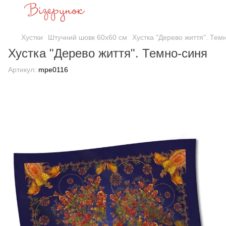
Хустки
Штучний шовк 60х60 см
Хустка "Дерево життя". Тем
Хустка "Дерево життя". Темно-синя
Артикул:
mpe0116