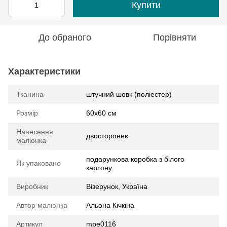
Купити
До обраного
Порівняти
Характеристики
Тканина
штучний шовк (поліестер)
Розмір
60х60 см
Нанесення
двостороннє
малюнка
подарункова коробка з білого
Як упаковано
картону
Виробник
Візерунок, Україна
Автор малюнка
Альона Кічкіна
Артикул
mpe0116