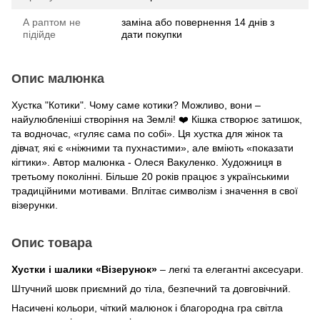
А раптом не
заміна або повернення 14 днів з
підійде
дати покупки
Опис малюнка
Хустка "Котики". Чому саме котики? Можливо, вони –
найулюбленіші створіння на Землі! ❤️ Кішка створює затишок,
та водночас, «гуляє сама по собі». Ця хустка для жінок та
дівчат, які є «ніжними та пухнастими», але вміють «показати
кігтики». Автор малюнка - Олеся Вакуленко. Художниця в
третьому поколінні. Більше 20 років працює з українськими
традиційними мотивами. Вплітає символізм і значення в свої
візерунки.
Опис товара
Хустки і шалики «Візерунок»
– легкі та елегантні аксесуари.
Штучний шовк приємний до тіла, безпечний та довговічний.
Насичені кольори, чіткий малюнок і благородна гра світла