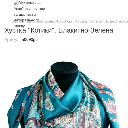
Хустки
Штучний шовк 90х90 см
Хустка "Котики". Блакитно-
Хустка "Котики". Блакитно-Зелена
Артикул:
h0090pe