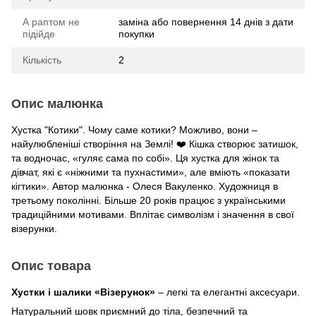
А раптом не
заміна або повернення 14 днів з дати
підійде
покупки
Кількість
2
Опис малюнка
Хустка "Котики". Чому саме котики? Можливо, вони –
найулюбленіші створіння на Землі! ❤️ Кішка створює затишок,
та водночас, «гуляє сама по собі». Ця хустка для жінок та
дівчат, які є «ніжними та пухнастими», але вміють «показати
кігтики». Автор малюнка - Олеся Вакуленко. Художниця в
третьому поколінні. Більше 20 років працює з українськими
традиційними мотивами. Вплітає символізм і значення в свої
візерунки.
Опис товара
Хустки і шалики «Візерунок»
– легкі та елегантні аксесуари.
Натуральний шовк приємний до тіла, безпечний та