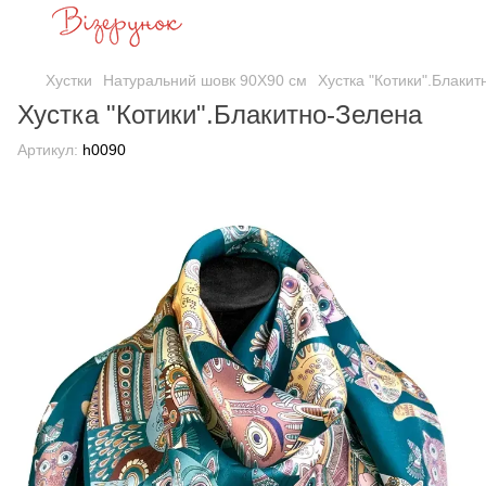
Хустки
Натуральний шовк 90Х90 см
Хустка "Котики".Блаки
Хустка "Котики".Блакитно-Зелена
Артикул:
h0090