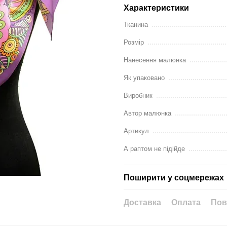
Характеристики
Тканина
Розмір
Нанесення малюнка
Як упаковано
Виробник
Автор малюнка
Артикул
А раптом не підійде
Поширити у соцмережах
Доставка
Оплата
Пов