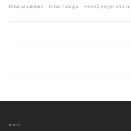
Опис малюнка
Опис товара
Новий відгук або к
© 2026