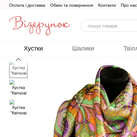
Перейти до основного контенту
Оплата і доставка
Обмін та повернення
Контакти
Про нас
Хустки
Шалики
Твіл