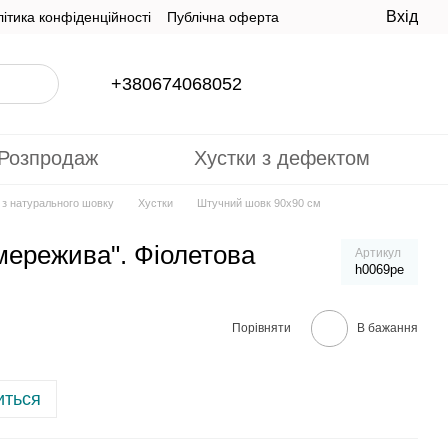
Вхід
ітика конфіденційності
Публічна оферта
+380674068052
Розпродаж
Хустки з дефектом
и з натурального шовку
Хустки
Штучний шовк 90х90 см
 мережива". Фіолетова
Артикул
h0069pe
Порівняти
В бажання
иться