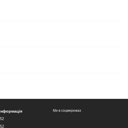
Ми в соцмережах
 інформація
052
052