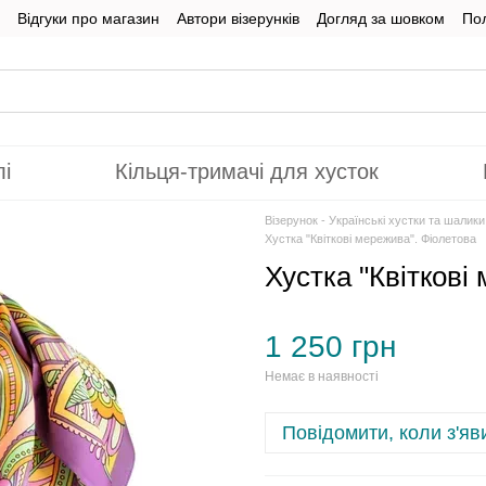
Відгуки про магазин
Автори візерунків
Догляд за шовком
Пол
лі
Кільця-тримачі для хусток
Візерунок - Українські хустки та шалик
Хустка "Квіткові мережива". Фіолетова
Хустка "Квіткові
1 250 грн
Немає в наявності
Повідомити, коли з'яв