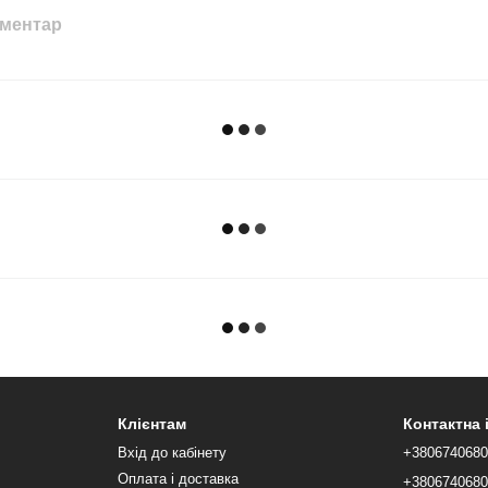
оментар
Клієнтам
Контактна
Вхід до кабінету
+380674068
Оплата і доставка
+380674068