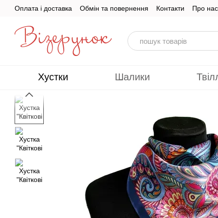
Перейти до основного контенту
Оплата і доставка
Обмін та повернення
Контакти
Про нас
Хустки
Шалики
Твіл