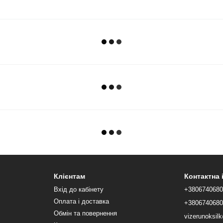
Клієнтам
Контактна
Вхід до кабінету
+380674068
Оплата і доставка
+380674068
Обмін та повернення
vizerunoksi