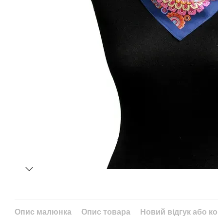
Опис малюнка
Опис товара
Новий відгук або к