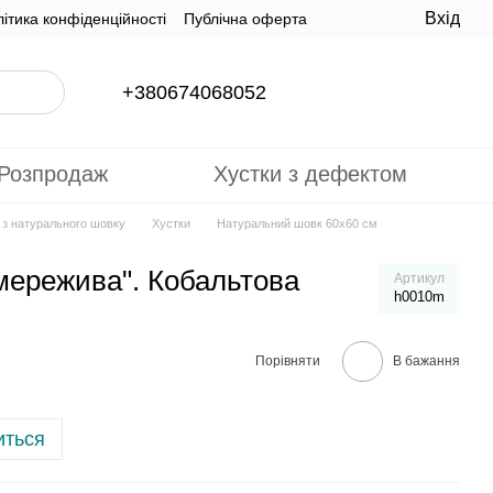
Вхід
ітика конфіденційності
Публічна оферта
+380674068052
Розпродаж
Хустки з дефектом
и з натурального шовку
Хустки
Натуральний шовк 60х60 см
 мережива". Кобальтова
Артикул
h0010m
Порівняти
В бажання
иться