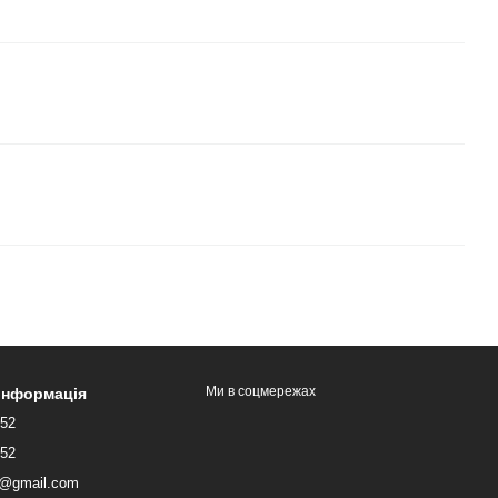
Ми в соцмережах
 інформація
052
052
lk@gmail.com