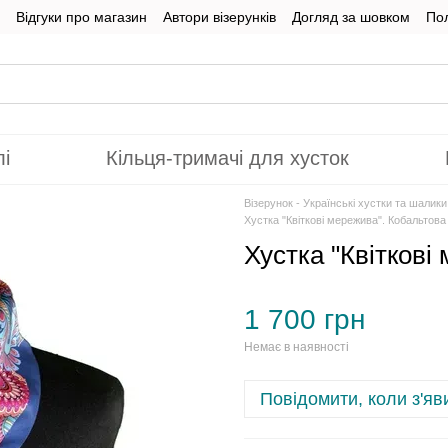
Відгуки про магазин
Автори візерунків
Догляд за шовком
Пол
лі
Кільця-тримачі для хусток
Візерунок - Українські хустки та шалик
Хустка "Квіткові мережива". Кобальтова
Хустка "Квіткові
1 700 грн
Немає в наявності
Повідомити, коли з'яв