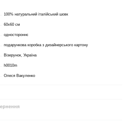
100% натуральний італійський шовк
60х60 см
одностороннє
подарункова коробка з дизайнерського картону
Візерунок, Україна
h0010m
Олеся Вакуленко
ернення