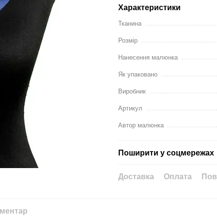
Характеристики
Тканина
Розмір
Нанесення малюнка
Як упаковано
Виробник
Артикул
Автор малюнка
Поширити у соцмережах
Доставка
Оплата
Пов
оментар