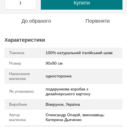
Купити
До обраного
Порівняти
Характеристики
Тканина
100% натуральний італійський шовк
Розмір
90х90 см
Нанесення
одностороннє
малюнка
подарункова коробка з
Як упаковано
дизайнерського картону
Виробник
Візерунок, Україна
Автор
Олександр Опарій, виконавець:
малюнка
Катерина Дьяченко