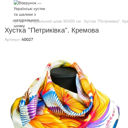
Хустки
Натуральний шовк 90Х90 см
Хустка "Петриківка". К
Хустка "Петриківка". Кремова
Артикул:
h0027