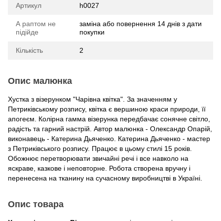
Артикул
h0027
А раптом не
заміна або повернення 14 днів з дати
підійде
покупки
Кількість
2
Опис малюнка
Хустка з візерунком "Чарівна квітка". За значенням у
Петриківському розпису, квітка є вершиною краси природи, її
апогеєм. Колірна гамма візерунка передбачає сонячне світло,
радість та гарний настрій. Автор малюнка - Олександр Опарій,
виконавець - Катерина Дьяченко. Катерина Дьяченко - мастер
з Петриківського розпису. Працює в цьому стилі 15 років.
Обожнює перетворювати звичайні речі і все навколо на
яскраве, казкове і неповторне. Робота створена вручну і
перенесена на тканину на сучасному виробництві в Україні.
Опис товара