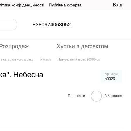
Вхід
ітика конфіденційності
Публічна оферта
+380674068052
Розпродаж
Хустки з дефектом
и з натурального шовку
Хустки
Натуральний шовк 90Х90 см
ка". Небесна
Артикул
h0023
Порівняти
В бажання