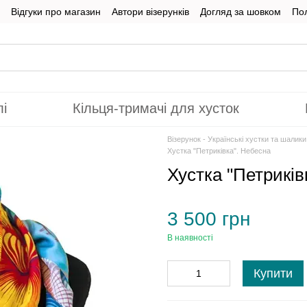
Відгуки про магазин
Автори візерунків
Догляд за шовком
Пол
лі
Кільця-тримачі для хусток
Візерунок - Українські хустки та шалик
Хустка "Петриківка". Небесна
Хустка "Петриків
3 500 грн
В наявності
Купити