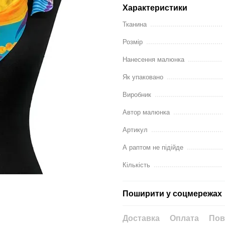
Характеристики
Тканина
Розмір
Нанесення малюнка
Як упаковано
Виробник
Автор малюнка
Артикул
А раптом не підійде
Кількість
Поширити у соцмережах
Доставка
Оплата
Пов