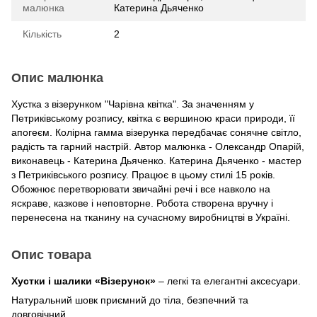
малюнка
Катерина Дьяченко
Кількість
2
Опис малюнка
Хустка з візерунком "Чарівна квітка". За значенням у
Петриківському розпису, квітка є вершиною краси природи, її
апогеєм. Колірна гамма візерунка передбачає сонячне світло,
радість та гарний настрій. Автор малюнка - Олександр Опарій,
виконавець - Катерина Дьяченко. Катерина Дьяченко - мастер
з Петриківського розпису. Працює в цьому стилі 15 років.
Обожнює перетворювати звичайні речі і все навколо на
яскраве, казкове і неповторне. Робота створена вручну і
перенесена на тканину на сучасному виробництві в Україні.
Опис товара
Хустки і шалики «Візерунок»
– легкі та елегантні аксесуари.
Натуральний шовк приємний до тіла, безпечний та
довговічний.