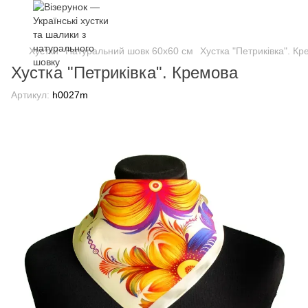
Хустки
Натуральний шовк 60х60 см
Хустка "Петриківка". К
Хустка "Петриківка". Кремова
Артикул:
h0027m