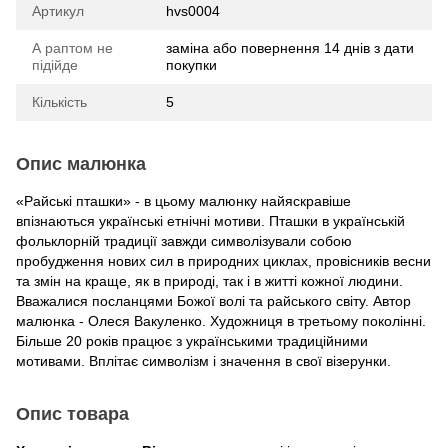
Артикул
hvs0004
А раптом не
заміна або повернення 14 днів з дати
підійде
покупки
Кількість
5
Опис малюнка
«Райські пташки» - в цьому малюнку найяскравіше
впізнаються українські етнічні мотиви. Пташки в українській
фольклорній традиції завжди символізували собою
пробудження нових сил в природних циклах, провісників весни
та змін на краще, як в природі, так і в житті кожної людини.
Вважалися посланцями Божої волі та райського світу. Автор
малюнка - Олеся Вакуленко. Художниця в третьому поколінні.
Більше 20 років працює з українськими традиційними
мотивами. Вплітає символізм і значення в свої візерунки.
Опис товара