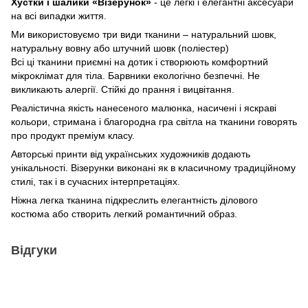
Хустки і шалики «Візерунок»
- це легкі і елегантні аксесуари
на всі випадки життя.
Ми використовуємо три види тканини – натуральний шовк,
натуральну вовну або штучний шовк (поліестер)
Всі ці тканини приємні на дотик і створюють комфортний
мікроклімат для тіла. Барвники екологічно безпечні. Не
викликають алергії. Стійкі до прання і вицвітання.
Реалістична якість нанесеного малюнка, насичені і яскраві
кольори, стримана і благородна гра світла на тканини говорять
про продукт преміум класу.
Авторські принти від українських художників додають
унікальності. Візерунки виконані як в класичному традиційному
стилі, так і в сучасних інтерпретаціях.
Ніжна легка тканина підкреслить елегантність ділового
костюма або створить легкий романтичний образ.
Відгуки