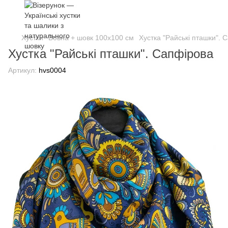
Хустки
Вовна + шовк 100х100 см
Хустка "Райські пташки". 
Хустка "Райські пташки". Сапфірова
Артикул:
hvs0004