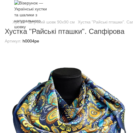
Хустки
Штучний шовк 90х90 см
Хустка "Райські пташки". С
Хустка "Райські пташки". Сапфірова
Артикул:
h0004pe