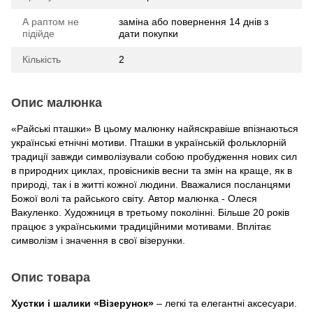
А раптом не
заміна або повернення 14 днів з
підійде
дати покупки
Кількість
2
Опис малюнка
«Райські пташки» В цьому малюнку найяскравіше впізнаються
українські етнічні мотиви. Пташки в українській фольклорній
традиції завжди символізували собою пробудження нових сил
в природних циклах, провісників весни та змін на краще, як в
природі, так і в житті кожної людини. Вважалися посланцями
Божої волі та райського світу. Автор малюнка - Олеся
Вакуленко. Художниця в третьому поколінні. Більше 20 років
працює з українськими традиційними мотивами. Вплітає
символізм і значення в свої візерунки.
Опис товара
Хустки і шалики «Візерунок»
– легкі та елегантні аксесуари.