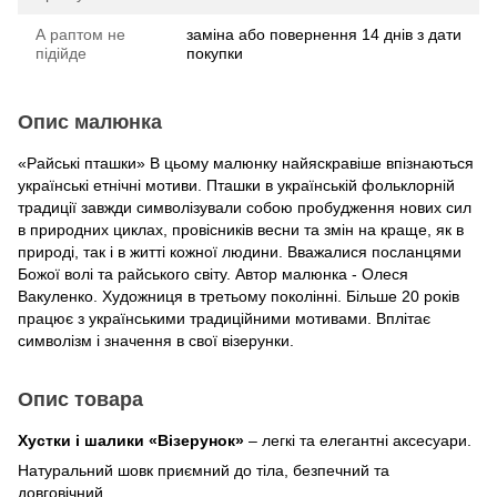
А раптом не
заміна або повернення 14 днів з дати
підійде
покупки
Опис малюнка
«Райські пташки» В цьому малюнку найяскравіше впізнаються
українські етнічні мотиви. Пташки в українській фольклорній
традиції завжди символізували собою пробудження нових сил
в природних циклах, провісників весни та змін на краще, як в
природі, так і в житті кожної людини. Вважалися посланцями
Божої волі та райського світу. Автор малюнка - Олеся
Вакуленко. Художниця в третьому поколінні. Більше 20 років
працює з українськими традиційними мотивами. Вплітає
символізм і значення в свої візерунки.
Опис товара
Хустки і шалики «Візерунок»
– легкі та елегантні аксесуари.
Натуральний шовк приємний до тіла, безпечний та
довговічний.