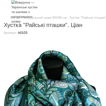
Хустки
Натуральний шовк 90Х90 см
Хустка "Райські пташки"
Хустка "Райські пташки". Ціан
Артикул:
h0103