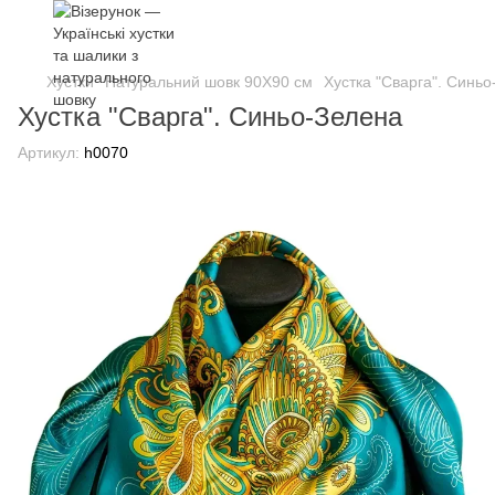
Хустки
Натуральний шовк 90Х90 см
Хустка "Сварга". Синь
Хустка "Сварга". Синьо-Зелена
Артикул:
h0070