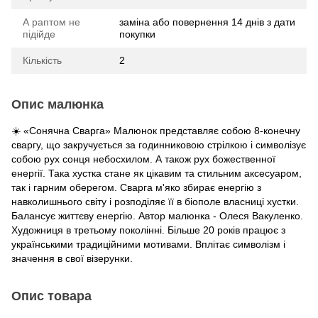
А раптом не
заміна або повернення 14 днів з дати
підійде
покупки
Кількість
2
Опис малюнка
☀️ «Сонячна Сварга» Малюнок представляє собою 8-конечну
сваргу, що закручується за годинниковою стрілкою і символізує
собою рух сонця небосхилом. А також рух божественної
енергії. Така хустка стане як цікавим та стильним аксесуаром,
так і гарним оберегом. Сварга м'яко збирає енергію з
навколишнього світу і розподіляє її в біополе власниці хустки.
Балансує життєву енергію. Автор малюнка - Олеся Вакуленко.
Художниця в третьому поколінні. Більше 20 років працює з
українськими традиційними мотивами. Вплітає символізм і
значення в свої візерунки.
Опис товара