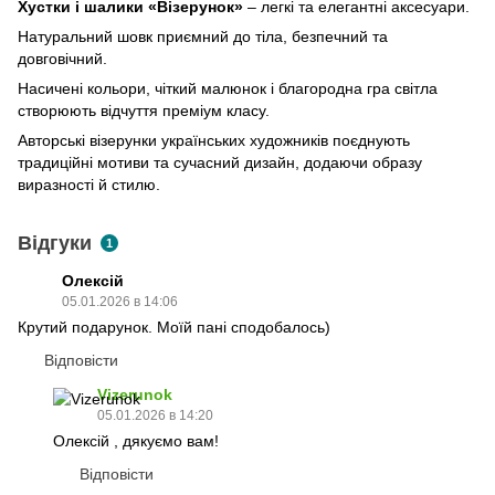
Хустки і шалики «Візерунок»
– легкі та елегантні аксесуари.
Натуральний шовк приємний до тіла, безпечний та
довговічний.
Насичені кольори, чіткий малюнок і благородна гра світла
створюють відчуття преміум класу.
Авторські візерунки українських художників поєднують
традиційні мотиви та сучасний дизайн, додаючи образу
виразності й стилю.
Відгуки
1
Олексій
05.01.2026 в 14:06
Крутий подарунок. Моїй пані сподобалось)
Відповісти
Vizerunok
05.01.2026 в 14:20
Олексій , дякуємо вам!
Відповісти