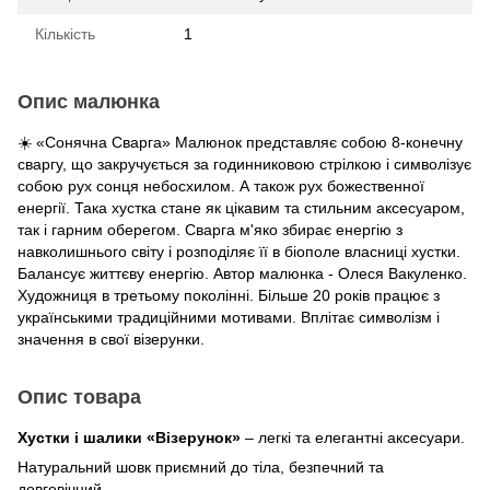
Кількість
1
Опис малюнка
☀️ «Сонячна Сварга» Малюнок представляє собою 8-конечну
сваргу, що закручується за годинниковою стрілкою і символізує
собою рух сонця небосхилом. А також рух божественної
енергії. Така хустка стане як цікавим та стильним аксесуаром,
так і гарним оберегом. Сварга м'яко збирає енергію з
навколишнього світу і розподіляє її в біополе власниці хустки.
Балансує життєву енергію. Автор малюнка - Олеся Вакуленко.
Художниця в третьому поколінні. Більше 20 років працює з
українськими традиційними мотивами. Вплітає символізм і
значення в свої візерунки.
Опис товара
Хустки і шалики «Візерунок»
– легкі та елегантні аксесуари.
Натуральний шовк приємний до тіла, безпечний та
довговічний.