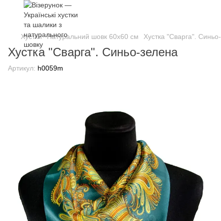
Хустки
Натуральний шовк 60х60 см
Хустка "Сварга". Синьо
Хустка "Сварга". Синьо-зелена
Артикул:
h0059m