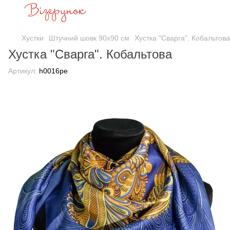
Хустки
Штучний шовк 90х90 см
Хустка "Сварга". Кобальтова
Хустка "Сварга". Кобальтова
Артикул:
h0016pe