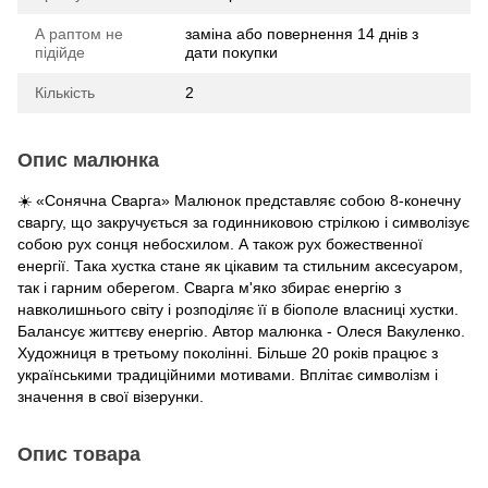
А раптом не
заміна або повернення 14 днів з
підійде
дати покупки
Кількість
2
Опис малюнка
☀️ «Сонячна Сварга» Малюнок представляє собою 8-конечну
сваргу, що закручується за годинниковою стрілкою і символізує
собою рух сонця небосхилом. А також рух божественної
енергії. Така хустка стане як цікавим та стильним аксесуаром,
так і гарним оберегом. Сварга м'яко збирає енергію з
навколишнього світу і розподіляє її в біополе власниці хустки.
Балансує життєву енергію. Автор малюнка - Олеся Вакуленко.
Художниця в третьому поколінні. Більше 20 років працює з
українськими традиційними мотивами. Вплітає символізм і
значення в свої візерунки.
Опис товара