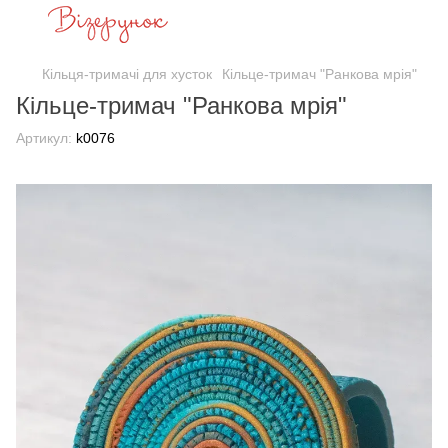
Кільця-тримачі для хусток
Кільце-тримач "Ранкова мрія"
Кільце-тримач "Ранкова мрія"
Артикул:
k0076