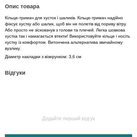
Опис товара
Кільце-тримач для хусток і шаликів. Кільце-тримач надійно
фіксує хустку або шалик, щоб він не полетів від пориву вітру.
Або просто не зісковзнув з голови та плечей. Легка шовкова
хустка так і намагається втекти! Використовуйте кільце і носіть
хустку із комфортом. Витончена альтернатива звичайному
вузлику.
Діаметр накладки з візерунком: 3,6 см
Відгуки
Додайте перший відгук