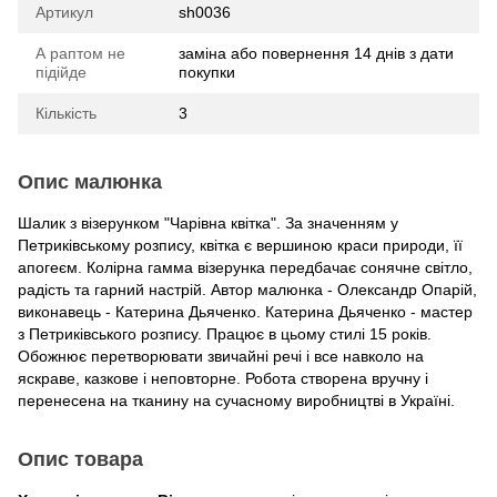
Артикул
sh0036
А раптом не
заміна або повернення 14 днів з дати
підійде
покупки
Кількість
3
Опис малюнка
Шалик з візерунком "Чарівна квітка". За значенням у
Петриківському розпису, квітка є вершиною краси природи, її
апогеєм. Колірна гамма візерунка передбачає сонячне світло,
радість та гарний настрій. Автор малюнка - Олександр Опарій,
виконавець - Катерина Дьяченко. Катерина Дьяченко - мастер
з Петриківського розпису. Працює в цьому стилі 15 років.
Обожнює перетворювати звичайні речі і все навколо на
яскраве, казкове і неповторне. Робота створена вручну і
перенесена на тканину на сучасному виробництві в Україні.
Опис товара