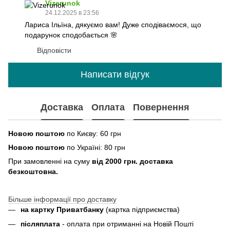
Vizerunok
24.12.2025 в 23:56
Лариса Ільїна, дякуємо вам! Дуже сподіваємося, що
подарунок сподобається 🌸
Відповісти
Написати відгук
Доставка
Оплата
Повернення
Новою поштою
по Києву: 60 грн
Новою поштою
по Україні: 80 грн
При замовленні на суму
від 2000 грн. доставка
безкоштовна.
Більше інформації про доставку
на картку Приватбанку
(картка
підприємства
)
пiсляплата
- оплата при отриманнi на Новій Пошті