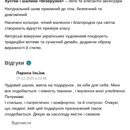
Хустки і шалики «Візерунок»
– легкі та елегантні аксесуари.
Натуральний шовк приємний до тіла, безпечний та
довговічний.
Насичені кольори, чіткий малюнок і благородна гра світла
створюють відчуття преміум класу.
Авторські візерунки українських художників поєднують
традиційні мотиви та сучасний дизайн, додаючи образу
виразності й стилю.
Відгуки
1
Лариса Ільїна
24.12.2025 в 23:48
Чудовий шалик, взяла на подарунок , як ніби для себе. Мені
все подобається: і ніжність тканини , і малюнок моєї улюбленої
Петриківкі .
І стильно, і патріотично, і комфортно, та й статусно. Очікую,
що людині, якій цей подарунок призначений також
сподобається. Дякую за насолоду якістю і смаком.
Відповісти