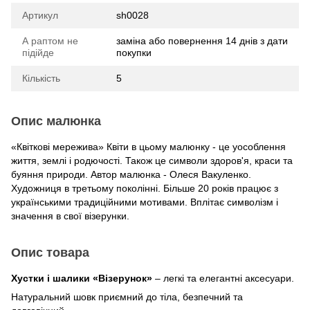
Артикул
sh0028
А раптом не
заміна або повернення 14 днів з дати
підійде
покупки
Кількість
5
Опис малюнка
«Квіткові мережива» Квіти в цьому малюнку - це уособлення
життя, землі і родючості. Також це символи здоров'я, краси та
буяння природи. Автор малюнка - Олеся Вакуленко.
Художниця в третьому поколінні. Більше 20 років працює з
українськими традиційними мотивами. Вплітає символізм і
значення в свої візерунки.
Опис товара
Хустки і шалики «Візерунок»
– легкі та елегантні аксесуари.
Натуральний шовк приємний до тіла, безпечний та