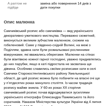
А раптом не
заміна або повернення 14 днів з
підійде
дати покупки
Опис малюнка
Самчиківський розпис або самчиківка — вид українського
декоративно-ужиткового мистецтва. Переважно сюжетний,
виконується великим зубчастим малюнком, схожим на
гобеленовий. Саме у південно-східній Волині, на межі з
Поділлям, здавна хати були розмальовані рослинними
візерунками, які вважались оберегами. Малюнки на стінах
були візитівкою кожної гарної господині, уважно придивлялись
до них парубки, якщо в хаті підростала не засватана ще
дівчина. Особливо славились своїми розписами хати в селі
Самчики Старокостянтинівського району Хмельницької
області, де цей розпис можна було побачити на власні очі ще
у п'ятдесятих роках минулого століття. Із часом традиція
розпису майже зникла. У 60-их роках XX сторіччя
самчиківський розпис почав відроджуватися зусиллями
українського етнографа Олександра Пажимського та його
соратників. Наказом Міністерства культури України від 4 липня