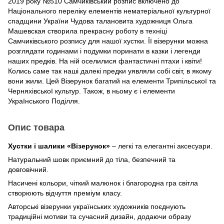
2019 року №510 Самчиківський розпис включено до
Національного переліку елементів нематеріальної культурної
спадщини України Чудова талановита художниця Ольга
Машевская створила прекрасну роботу в техніці
Самчиківського розпису для нашої хустки. Її візерунки можна
розглядати годинами і подумки поринати в казки і легенди
наших предків. На ній оселилися фантастичні птахи і квіти!
Колись саме так наші далекі предки уявляли собі світ, в якому
вони жили. Цей Візерунок багатий на елементи Трипільської та
Черняхівської культур. Також, в ньому є і елементи
Українського Поділля.
Опис товара
Хустки і шалики «Візерунок»
– легкі та елегантні аксесуари.
Натуральний шовк приємний до тіла, безпечний та
довговічний.
Насичені кольори, чіткий малюнок і благородна гра світла
створюють відчуття преміум класу.
Авторські візерунки українських художників поєднують
традиційні мотиви та сучасний дизайн, додаючи образу