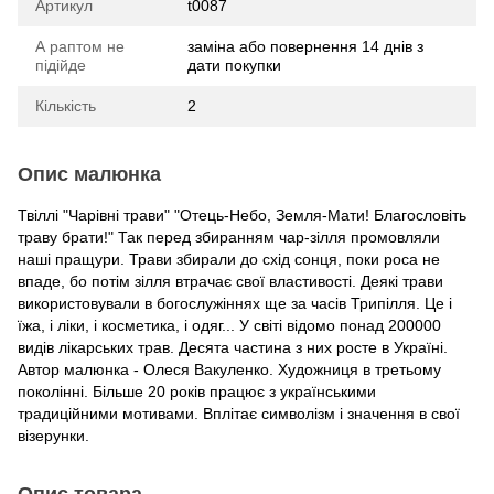
Артикул
t0087
А раптом не
заміна або повернення 14 днів з
підійде
дати покупки
Кількість
2
Опис малюнка
Твіллі "Чарівні трави" "Отець-Небо, Земля-Мати! Благословіть
траву брати!" Так перед збиранням чар-зілля промовляли
наші пращури. Трави збирали до схід сонця, поки роса не
впаде, бо потім зілля втрачає свої властивості. Деякі трави
використовували в богослужіннях ще за часів Трипілля. Це і
їжа, і ліки, і косметика, і одяг... У світі відомо понад 200000
видів лікарських трав. Десята частина з них росте в Україні.
Автор малюнка - Олеся Вакуленко. Художниця в третьому
поколінні. Більше 20 років працює з українськими
традиційними мотивами. Вплітає символізм і значення в свої
візерунки.
Опис товара