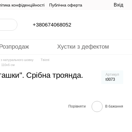
Вхід
ітика конфіденційності
Публічна оферта
+380674068052
Розпродаж
Хустки з дефектом
и з натурального шовку
Твіллі
. 110x6 см
пташки". Срібна троянда.
Артикул
t0073
Порівняти
В бажання