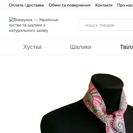
Перейти до основного контенту
Оплата і доставка
Обмін та повернення
Контакти
Про нас
Хустки
Шалики
Твіл