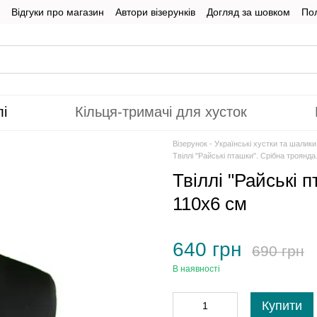
Відгуки про магазин
Автори візерунків
Догляд за шовком
Пол
лі
Кільця-тримачі для хусток
Візерунок - Українські хустки та шалик
Твіллі "Райські пташки". Срібна троянда
Твіллі "Райські 
110x6 см
640 грн
690 грн
В наявності
Купити